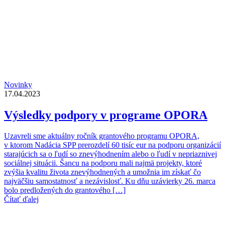
Novinky
17.04.2023
Výsledky podpory v programe OPORA
Uzavreli sme aktuálny ročník grantového programu OPORA,
v ktorom Nadácia SPP prerozdelí 60 tisíc eur na podporu organizácií
starajúcich sa o ľudí so znevýhodnením alebo o ľudí v nepriaznivej
sociálnej situácii. Šancu na podporu mali najmä projekty, ktoré
zvýšia kvalitu života znevýhodnených a umožnia im získať čo
najväčšiu samostatnosť a nezávislosť. Ku dňu uzávierky 26. marca
bolo predložených do grantového […]
Čítať ďalej