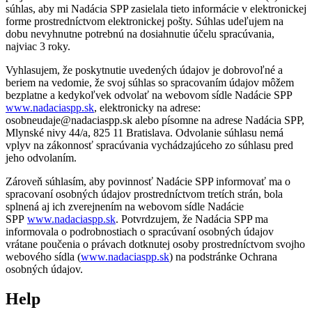
súhlas, aby mi Nadácia SPP zasielala tieto informácie v elektronickej
forme prostredníctvom elektronickej pošty. Súhlas udeľujem na
dobu nevyhnutne potrebnú na dosiahnutie účelu spracúvania,
najviac 3 roky.
Vyhlasujem, že poskytnutie uvedených údajov je dobrovoľné a
beriem na vedomie, že svoj súhlas so spracovaním údajov môžem
bezplatne a kedykoľvek odvolať na webovom sídle Nadácie SPP
www.nadaciaspp.sk
, elektronicky na adrese:
osobneudaje@nadaciaspp.sk alebo písomne na adrese Nadácia SPP,
Mlynské nivy 44/a, 825 11 Bratislava. Odvolanie súhlasu nemá
vplyv na zákonnosť spracúvania vychádzajúceho zo súhlasu pred
jeho odvolaním.
Zároveň súhlasím, aby povinnosť Nadácie SPP informovať ma o
spracovaní osobných údajov prostredníctvom tretích strán, bola
splnená aj ich zverejnením na webovom sídle Nadácie
SPP
www.nadaciaspp.sk
. Potvrdzujem, že Nadácia SPP ma
informovala o podrobnostiach o spracúvaní osobných údajov
vrátane poučenia o právach dotknutej osoby prostredníctvom svojho
webového sídla (
www.nadaciaspp.sk
) na podstránke Ochrana
osobných údajov.
Help