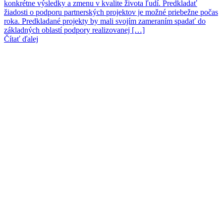
konkrétne výsledky a zmenu v kvalite života ľudí. Predkladať
žiadosti o podporu partnerských projektov je možné priebežne počas
roka. Predkladané projekty by mali svojím zameraním spadať do
základných oblastí podpory realizovanej […]
Čítať ďalej