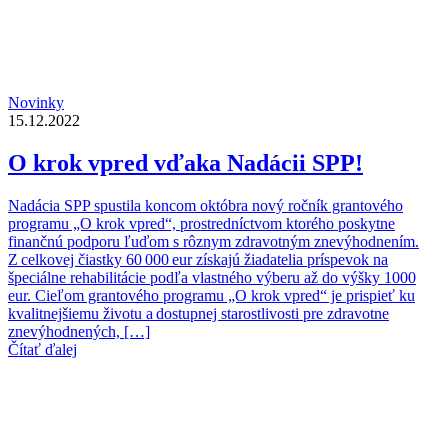
Novinky
15.12.2022
O krok vpred vďaka Nadácii SPP!
Nadácia SPP spustila koncom októbra nový ročník grantového
programu „O krok vpred“, prostredníctvom ktorého poskytne
finančnú podporu ľuďom s rôznym zdravotným znevýhodnením.
Z celkovej čiastky 60 000 eur získajú žiadatelia príspevok na
špeciálne rehabilitácie podľa vlastného výberu až do výšky 1000
eur. Cieľom grantového programu „O krok vpred“ je prispieť ku
kvalitnejšiemu životu a dostupnej starostlivosti pre zdravotne
znevýhodnených, […]
Čítať ďalej