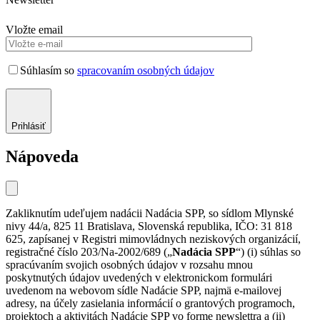
Vložte email
Súhlasím so
spracovaním osobných údajov
Prihlásiť
Nápoveda
Zakliknutím udeľujem nadácii Nadácia SPP, so sídlom Mlynské
nivy 44/a, 825 11 Bratislava, Slovenská republika, IČO: 31 818
625, zapísanej v Registri mimovládnych neziskových organizácií,
registračné číslo 203/Na-2002/689 („
Nadácia SPP
“) (i) súhlas so
spracúvaním svojich osobných údajov v rozsahu mnou
poskytnutých údajov uvedených v elektronickom formulári
uvedenom na webovom sídle Nadácie SPP, najmä e-mailovej
adresy, na účely zasielania informácií o grantových programoch,
projektoch a aktivitách Nadácie SPP vo forme newslettra a (ii)