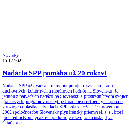
Novinky
15.12.2022
Nadácia SPP pomáha už 20 rokov!
Nadácia SPP už dvadsať rokov podporuje rozvoj a ochranu
duchovných, kultúrnych a morálnych hodnôt na Slovensku. Je
jednou z najväčších nadácií na Slovensku a prostredníctvom svojich
grantových programov poskytuje finančné prostriedky na pomoc
v rôznych oblastiach. Nadácia SPP bola založená 19. novembra
2002 spoločnosťou Slovenský plynárenský priemysel, a. s., ktorá
prostredníctvom jej aktivít podporuje rozvoj občianskej […]
Čítať ďalej