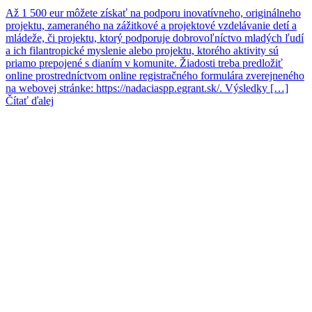
Až 1 500 eur môžete získať na podporu inovatívneho, originálneho
projektu, zameraného na zážitkové a projektové vzdelávanie detí a
mládeže, či projektu, ktorý podporuje dobrovoľníctvo mladých ľudí
a ich filantropické myslenie alebo projektu, ktorého aktivity sú
priamo prepojené s dianím v komunite. Žiadosti treba predložiť
online prostredníctvom online registračného formulára zverejneného
na webovej stránke: https://nadaciaspp.egrant.sk/. Výsledky […]
Čítať ďalej