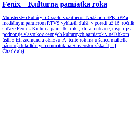
Fénix – Kultúrna pamiatka roka
Ministerstvo kultúry SR spolu s partnermi Nadáciou SPP, SPP a
mediálnym partnerom RTVS vyhlásili ďalší, v poradí už 16. ročník
súťaže Fénix - Kultúrna pamiatka roka, ktorá motivuje, inšpiruje a
podporuje vlastníkov cenných kultúrnych pamiatok v neľahkom
úsilí o ich záchranu a obnovu. Aj tento rok majú šancu majitelia
národných kultúrnych pamiatok na Slovensku získať […]
Čítať ďalej