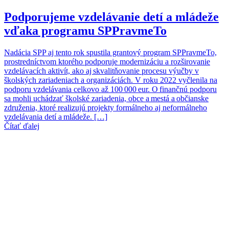
Podporujeme vzdelávanie detí a mládeže
vďaka programu SPPravmeTo
Nadácia SPP aj tento rok spustila grantový program SPPravmeTo,
prostredníctvom ktorého podporuje modernizáciu a rozširovanie
vzdelávacích aktivít, ako aj skvalitňovanie procesu výučby v
školských zariadeniach a organizáciách. V roku 2022 vyčlenila na
podporu vzdelávania celkovo až 100 000 eur. O finančnú podporu
sa mohli uchádzať školské zariadenia, obce a mestá a občianske
združenia, ktoré realizujú projekty formálneho aj neformálneho
vzdelávania detí a mládeže. […]
Čítať ďalej