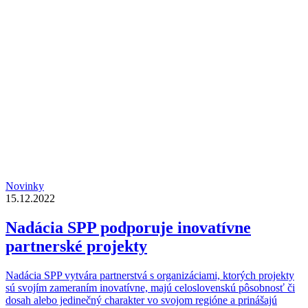
Novinky
15.12.2022
Nadácia SPP podporuje inovatívne
partnerské projekty
Nadácia SPP vytvára partnerstvá s organizáciami, ktorých projekty
sú svojím zameraním inovatívne, majú celoslovenskú pôsobnosť či
dosah alebo jedinečný charakter vo svojom regióne a prinášajú