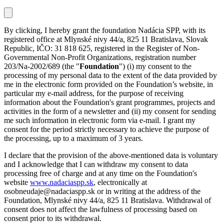
By clicking, I hereby grant the foundation Nadácia SPP, with its
registered office at Mlynské nivy 44/a, 825 11 Bratislava, Slovak
Republic, IČO: 31 818 625, registered in the Register of Non-
Governmental Non-Profit Organizations, registration number
203/Na-2002/689 (the "
Foundation
") (i) my consent to the
processing of my personal data to the extent of the data provided by
me in the electronic form provided on the Foundation’s website, in
particular my e-mail address, for the purpose of receiving
information about the Foundation's grant programmes, projects and
activities in the form of a newsletter and (ii) my consent for sending
me such information in electronic form via e-mail. I grant my
consent for the period strictly necessary to achieve the purpose of
the processing, up to a maximum of 3 years.
I declare that the provision of the above-mentioned data is voluntary
and I acknowledge that I can withdraw my consent to data
processing free of charge and at any time on the Foundation's
website
www.nadaciaspp.sk
, electronically at
osobneudaje@nadaciaspp.sk or in writing at the address of the
Foundation, Mlynské nivy 44/a, 825 11 Bratislava. Withdrawal of
consent does not affect the lawfulness of processing based on
consent prior to its withdrawal.