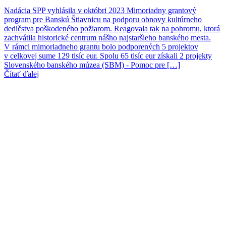
Nadácia SPP vyhlásila v októbri 2023 Mimoriadny grantový
program pre Banskú Štiavnicu na podporu obnovy kultúrneho
dedičstva poškodeného požiarom. Reagovala tak na pohromu, ktorá
zachvátila historické centrum nášho najstaršieho banského mesta.
V rámci mimoriadneho grantu bolo podporených 5 projektov
v celkovej sume 129 tisíc eur. Spolu 65 tisíc eur získali 2 projekty
Slovenského banského múzea (SBM) - Pomoc pre […]
Čítať ďalej