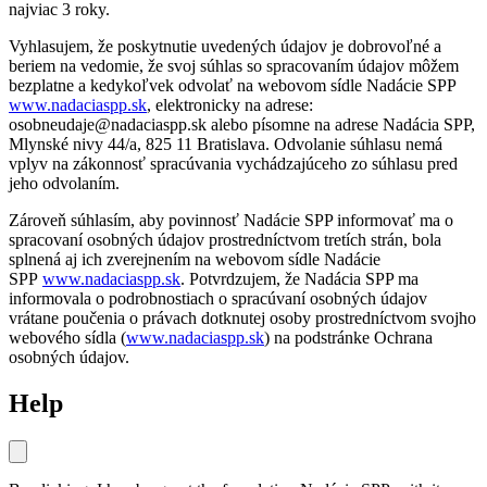
najviac 3 roky.
Vyhlasujem, že poskytnutie uvedených údajov je dobrovoľné a
beriem na vedomie, že svoj súhlas so spracovaním údajov môžem
bezplatne a kedykoľvek odvolať na webovom sídle Nadácie SPP
www.nadaciaspp.sk
, elektronicky na adrese:
osobneudaje@nadaciaspp.sk alebo písomne na adrese Nadácia SPP,
Mlynské nivy 44/a, 825 11 Bratislava. Odvolanie súhlasu nemá
vplyv na zákonnosť spracúvania vychádzajúceho zo súhlasu pred
jeho odvolaním.
Zároveň súhlasím, aby povinnosť Nadácie SPP informovať ma o
spracovaní osobných údajov prostredníctvom tretích strán, bola
splnená aj ich zverejnením na webovom sídle Nadácie
SPP
www.nadaciaspp.sk
. Potvrdzujem, že Nadácia SPP ma
informovala o podrobnostiach o spracúvaní osobných údajov
vrátane poučenia o právach dotknutej osoby prostredníctvom svojho
webového sídla (
www.nadaciaspp.sk
) na podstránke Ochrana
osobných údajov.
Help