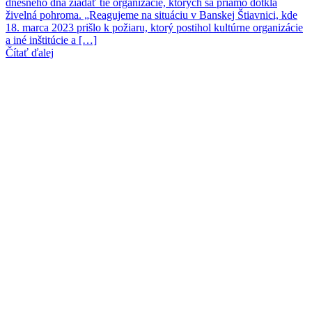
dnešného dňa žiadať tie organizácie, ktorých sa priamo dotkla
živelná pohroma. „Reagujeme na situáciu v Banskej Štiavnici, kde
18. marca 2023 prišlo k požiaru, ktorý postihol kultúrne organizácie
a iné inštitúcie a […]
Čítať ďalej