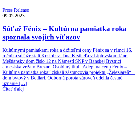
Press Release
09.05.2023
Súťaž Fénix – Kultúrna pamiatka roka
spoznala svojich víťazov
Kultúrnymi pamiatkami roka a držiteľmi ceny Fénix sa v rámci 16.
ročníka súťaže stali Kostol sv. Jána Krstiteľa v Liptovskom Jáne,
Meštiansky dom číslo 12 na Námestí SNP v Banskej Bystrici
a mestská veža v Brezne. Osobitný titul „Adept na cenu Fénix –
Kultúrna pamiatka roka“ získali zástupcovia projektu „Železiareň“ –
dom bytový v Betliari. Odborná porota zároveň udelila čestné
uznanie […]
Čítať ďalej