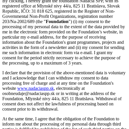
By clicking, I hereby grant the foundation Nadácia SPP, with its
registered office at Mlynské nivy 44/a, 825 11 Bratislava, Slovak
Republic, IČO: 31 818 625, registered in the Register of Non-
Governmental Non-Profit Organizations, registration number
203/Na-2002/689 (the "
Foundation
") (i) my consent to the
processing of my personal data to the extent of the data provided by
me in the electronic form provided on the Foundation’s website, in
particular my e-mail address, for the purpose of receiving
information about the Foundation's grant programmes, projects and
activities in the form of a newsletter and (ii) my consent for sending
me such information in electronic form via e-mail. I grant my
consent for the period strictly necessary to achieve the purpose of
the processing, up to a maximum of 3 years.
I declare that the provision of the above-mentioned data is voluntary
and I acknowledge that I can withdraw my consent to data
processing free of charge and at any time on the Foundation's
website
www.nadaciaspp.sk
, electronically at
osobneudaje@nadaciaspp.sk or in writing at the address of the
Foundation, Mlynské nivy 44/a, 825 11 Bratislava. Withdrawal of
consent does not affect the lawfulness of processing based on
consent prior to its withdrawal.
At the same time, I agree that the obligation of the Foundation to
inform me about the processing of my personal data through third