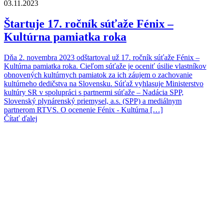
03.11.2023
Štartuje 17. ročník súťaže Fénix –
Kultúrna pamiatka roka
Dňa 2. novembra 2023 odštartoval už 17. ročník súťaže Fénix –
Kultúrna pamiatka roka. Cieľom súťaže je oceniť úsilie vlastníkov
obnovených kultúrnych pamiatok za ich záujem o zachovanie
kultúrneho dedičstva na Slovensku. Súťaž vyhlasuje Ministerstvo
kultúry SR v spolupráci s partnermi súťaže – Nadácia SPP,
Slovenský plynárenský priemysel, a.s. (SPP) a mediálnym
partnerom RTVS. O ocenenie Fénix - Kultúrna […]
Čítať ďalej