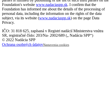
parties is fulfilled by publishing of the list of such third parties on the
Foundation's website
www.nadaciaspp.sk
. I confirm that the
Foundation has informed me about the details of the processing of
personal data, including the information on the rights of the data
subject, via its website (
www.nadaciaspp.sk
) on the page Data
Privacy.
IČO: 31 818 625
,
zapísaná v Registri nadácií Ministerstva vnútra
SR
,
registračné číslo: 203/Na- 2002/689 („ Nadácia SPP“)
© 2022 Nadácia SPP
Ochrana osobných údajov
Nastavenia cookies