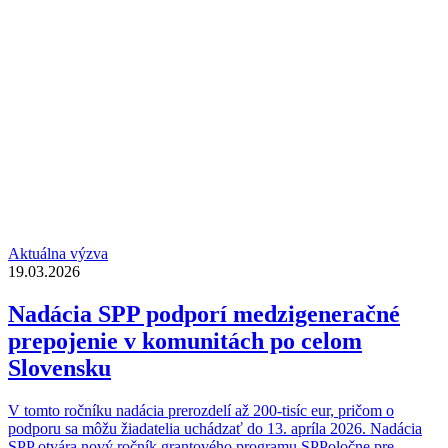
Aktuálna výzva
19.03.2026
Nadácia SPP podporí medzigeneračné
prepojenie v komunitách po celom
Slovensku
V tomto ročníku nadácia prerozdelí až 200-tisíc eur, pričom o
podporu sa môžu žiadatelia uchádzať do 13. apríla 2026. Nadácia
SPP otvára nový ročník grantového programu SPPoločne pre