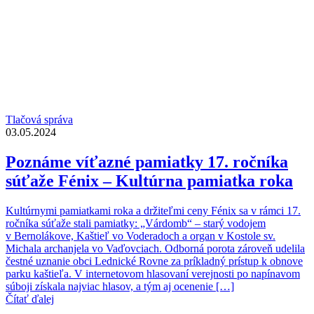
Tlačová správa
03.05.2024
Poznáme víťazné pamiatky 17. ročníka
súťaže Fénix – Kultúrna pamiatka roka
Kultúrnymi pamiatkami roka a držiteľmi ceny Fénix sa v rámci 17.
ročníka súťaže stali pamiatky: „Várdomb“ – starý vodojem
v Bernolákove, Kaštieľ vo Voderadoch a organ v Kostole sv.
Michala archanjela vo Vaďovciach. Odborná porota zároveň udelila
čestné uznanie obci Lednické Rovne za príkladný prístup k obnove
parku kaštieľa. V internetovom hlasovaní verejnosti po napínavom
súboji získala najviac hlasov, a tým aj ocenenie […]
Čítať ďalej