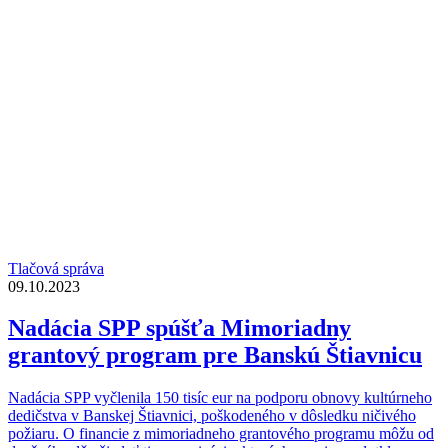
Tlačová správa
09.10.2023
Nadácia SPP spúšťa Mimoriadny
grantový program pre Banskú Štiavnicu
Nadácia SPP vyčlenila 150 tisíc eur na podporu obnovy kultúrneho
dedičstva v Banskej Štiavnici, poškodeného v dôsledku ničivého
požiaru. O financie z mimoriadneho grantového programu môžu od