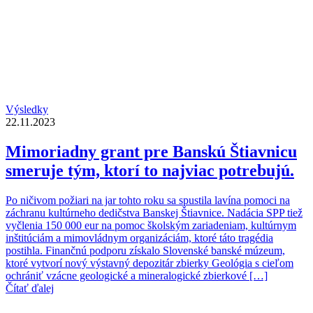
Výsledky
22.11.2023
Mimoriadny grant pre Banskú Štiavnicu
smeruje tým, ktorí to najviac potrebujú.
Po ničivom požiari na jar tohto roku sa spustila lavína pomoci na
záchranu kultúrneho dedičstva Banskej Štiavnice. Nadácia SPP tiež
vyčlenia 150 000 eur na pomoc školským zariadeniam, kultúrnym
inštitúciám a mimovládnym organizáciám, ktoré táto tragédia
postihla. Finančnú podporu získalo Slovenské banské múzeum,
ktoré vytvorí nový výstavný depozitár zbierky Geológia s cieľom
ochrániť vzácne geologické a mineralogické zbierkové […]
Čítať ďalej