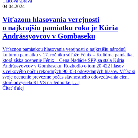
Tlačová správa
04.04.2024
Víťazom hlasovania verejnosti
o najkrajšiu pamiatku roka je Kúria
Andrássyovcov v Gombaseku
Víťaznou pamiatkou hlasovania verejnosti o najkrajšiu národnú
kultúrnu pamiatku v 17. ročníku súťaže Fénix – Kultúrna pamiatka,
ktorá získa ocenenie Fénix – Cena Nadácie SPP, sa stala Kúria
Andrássyovcov v Gombaseku. Rozhodlo o tom 20 422 hlasov
z celkového počtu rekordných 90 353 odovzdaných hlasov. Víťaz si
svoje ocenenie prevezme počas slávnostného odovzdávania cien,
ktoré odvysiela RTVS na Jednotke […]
Čítať ďalej