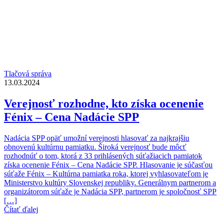
Tlačová správa
13.03.2024
Verejnosť rozhodne, kto získa ocenenie
Fénix – Cena Nadácie SPP
Nadácia SPP opäť umožní verejnosti hlasovať za najkrajšiu
obnovenú kultúrnu pamiatku. Široká verejnosť bude môcť
rozhodnúť o tom, ktorá z 33 prihlásených súťažiacich pamiatok
získa ocenenie Fénix – Cena Nadácie SPP. Hlasovanie je súčasťou
súťaže Fénix – Kultúrna pamiatka roka, ktorej vyhlasovateľom je
Ministerstvo kultúry Slovenskej republiky. Generálnym partnerom a
organizátorom súťaže je Nadácia SPP, partnerom je spoločnosť SPP
[…]
Čítať ďalej