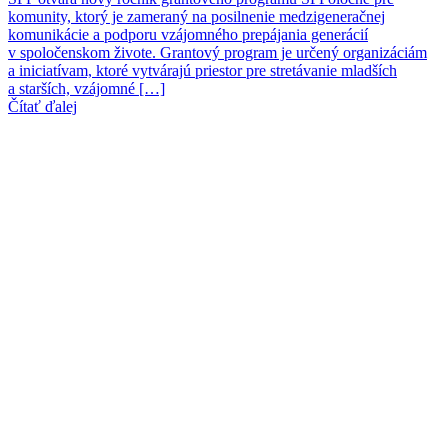
komunity, ktorý je zameraný na posilnenie medzigeneračnej
komunikácie a podporu vzájomného prepájania generácií
v spoločenskom živote. Grantový program je určený organizáciám
a iniciatívam, ktoré vytvárajú priestor pre stretávanie mladších
a starších, vzájomné […]
Čítať ďalej