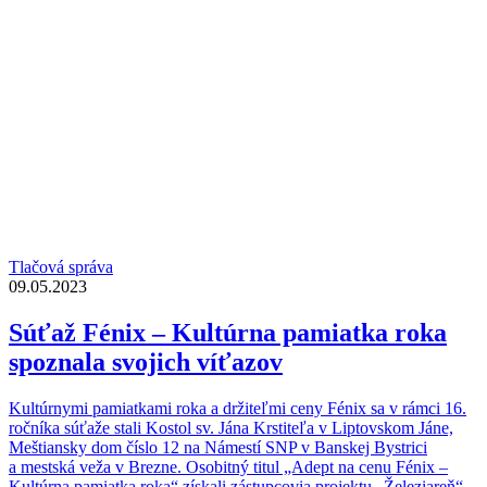
Tlačová správa
09.05.2023
Súťaž Fénix – Kultúrna pamiatka roka
spoznala svojich víťazov
Kultúrnymi pamiatkami roka a držiteľmi ceny Fénix sa v rámci 16.
ročníka súťaže stali Kostol sv. Jána Krstiteľa v Liptovskom Jáne,
Meštiansky dom číslo 12 na Námestí SNP v Banskej Bystrici
a mestská veža v Brezne. Osobitný titul „Adept na cenu Fénix –
Kultúrna pamiatka roka“ získali zástupcovia projektu „Železiareň“ –