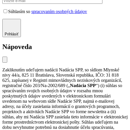
Súhlasím so
spracovaním osobných údajov
Prihlásiť
Nápoveda
Zakliknutím udeľujem nadácii Nadácia SPP, so sídlom Mlynské
nivy 44/a, 825 11 Bratislava, Slovenská republika, IČO: 31 818
625, zapísanej v Registri mimovládnych neziskových organizácií,
registračné číslo 203/Na-2002/689 („
Nadácia SPP
“) (i) súhlas so
spracúvaním svojich osobných údajov v rozsahu mnou
poskytnutých údajov uvedených v elektronickom formulári
uvedenom na webovom sídle Nadácie SPP, najmä e-mailovej
adresy, na účely zasielania informácií o grantových programoch,
projektoch a aktivitách Nadácie SPP vo forme newslettra a (ii)
súhlas, aby mi Nadácia SPP zasielala tieto informácie v elektronickej
forme prostredníctvom elektronickej pošty. Súhlas udeľujem na
dobu nevyhnutne potrebnú na dosiahnutie účelu spracúvania,