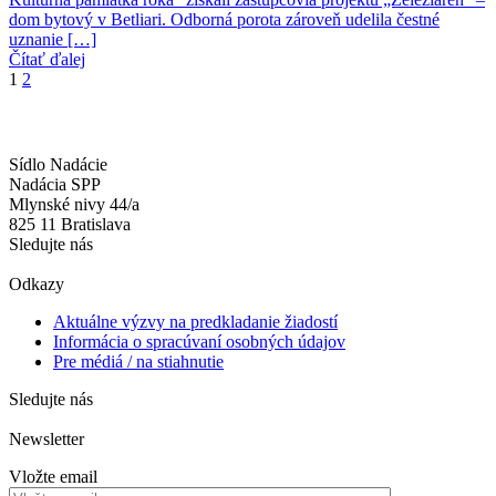
dom bytový v Betliari. Odborná porota zároveň udelila čestné
uznanie […]
Čítať ďalej
1
2
Sídlo Nadácie
Nadácia SPP
Mlynské nivy 44/a
825 11 Bratislava
Sledujte nás
Odkazy
Aktuálne výzvy na predkladanie žiadostí
Informácia o spracúvaní osobných údajov
Pre médiá / na stiahnutie
Sledujte nás
Newsletter
Vložte email