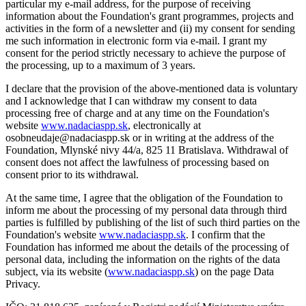
particular my e-mail address, for the purpose of receiving
information about the Foundation's grant programmes, projects and
activities in the form of a newsletter and (ii) my consent for sending
me such information in electronic form via e-mail. I grant my
consent for the period strictly necessary to achieve the purpose of
the processing, up to a maximum of 3 years.
I declare that the provision of the above-mentioned data is voluntary
and I acknowledge that I can withdraw my consent to data
processing free of charge and at any time on the Foundation's
website
www.nadaciaspp.sk
, electronically at
osobneudaje@nadaciaspp.sk or in writing at the address of the
Foundation, Mlynské nivy 44/a, 825 11 Bratislava. Withdrawal of
consent does not affect the lawfulness of processing based on
consent prior to its withdrawal.
At the same time, I agree that the obligation of the Foundation to
inform me about the processing of my personal data through third
parties is fulfilled by publishing of the list of such third parties on the
Foundation's website
www.nadaciaspp.sk
. I confirm that the
Foundation has informed me about the details of the processing of
personal data, including the information on the rights of the data
subject, via its website (
www.nadaciaspp.sk
) on the page Data
Privacy.