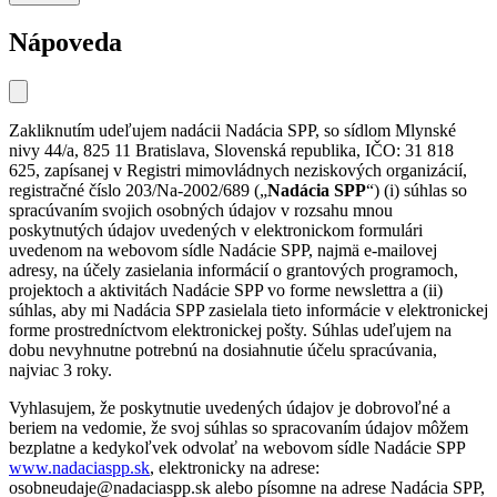
Nápoveda
Zakliknutím udeľujem nadácii Nadácia SPP, so sídlom Mlynské
nivy 44/a, 825 11 Bratislava, Slovenská republika, IČO: 31 818
625, zapísanej v Registri mimovládnych neziskových organizácií,
registračné číslo 203/Na-2002/689 („
Nadácia SPP
“) (i) súhlas so
spracúvaním svojich osobných údajov v rozsahu mnou
poskytnutých údajov uvedených v elektronickom formulári
uvedenom na webovom sídle Nadácie SPP, najmä e-mailovej
adresy, na účely zasielania informácií o grantových programoch,
projektoch a aktivitách Nadácie SPP vo forme newslettra a (ii)
súhlas, aby mi Nadácia SPP zasielala tieto informácie v elektronickej
forme prostredníctvom elektronickej pošty. Súhlas udeľujem na
dobu nevyhnutne potrebnú na dosiahnutie účelu spracúvania,
najviac 3 roky.
Vyhlasujem, že poskytnutie uvedených údajov je dobrovoľné a
beriem na vedomie, že svoj súhlas so spracovaním údajov môžem
bezplatne a kedykoľvek odvolať na webovom sídle Nadácie SPP
www.nadaciaspp.sk
, elektronicky na adrese:
osobneudaje@nadaciaspp.sk alebo písomne na adrese Nadácia SPP,