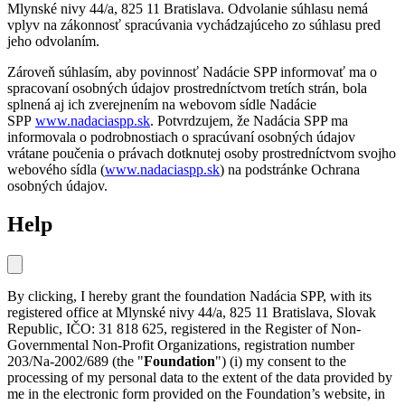
Mlynské nivy 44/a, 825 11 Bratislava. Odvolanie súhlasu nemá
vplyv na zákonnosť spracúvania vychádzajúceho zo súhlasu pred
jeho odvolaním.
Zároveň súhlasím, aby povinnosť Nadácie SPP informovať ma o
spracovaní osobných údajov prostredníctvom tretích strán, bola
splnená aj ich zverejnením na webovom sídle Nadácie
SPP
www.nadaciaspp.sk
. Potvrdzujem, že Nadácia SPP ma
informovala o podrobnostiach o spracúvaní osobných údajov
vrátane poučenia o právach dotknutej osoby prostredníctvom svojho
webového sídla (
www.nadaciaspp.sk
) na podstránke Ochrana
osobných údajov.
Help
By clicking, I hereby grant the foundation Nadácia SPP, with its
registered office at Mlynské nivy 44/a, 825 11 Bratislava, Slovak
Republic, IČO: 31 818 625, registered in the Register of Non-
Governmental Non-Profit Organizations, registration number
203/Na-2002/689 (the "
Foundation
") (i) my consent to the
processing of my personal data to the extent of the data provided by
me in the electronic form provided on the Foundation’s website, in