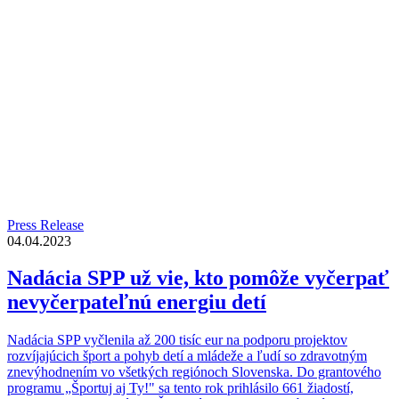
Press Release
04.04.2023
Nadácia SPP už vie, kto pomôže vyčerpať
nevyčerpateľnú energiu detí
Nadácia SPP vyčlenila až 200 tisíc eur na podporu projektov
rozvíjajúcich šport a pohyb detí a mládeže a ľudí so zdravotným
znevýhodnením vo všetkých regiónoch Slovenska. Do grantového
programu „Športuj aj Ty!" sa tento rok prihlásilo 661 žiadostí,