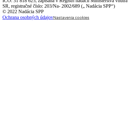
IČO: 31 818 625
,
zapísaná v Registri nadácií Ministerstva vnútra
SR
,
registračné číslo: 203/Na- 2002/689 („ Nadácia SPP“)
© 2022 Nadácia SPP
Ochrana osobných údajov
Nastavenia cookies