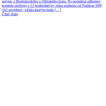
najviac z Bratislavského a Žilinského kraja. Po posúdení odbornej
komisie zloženej z 22 hodnotiteľov získa podporu od Nadácie SPP
162 projektov, vďaka ktorým bude […]
Čítať ďalej