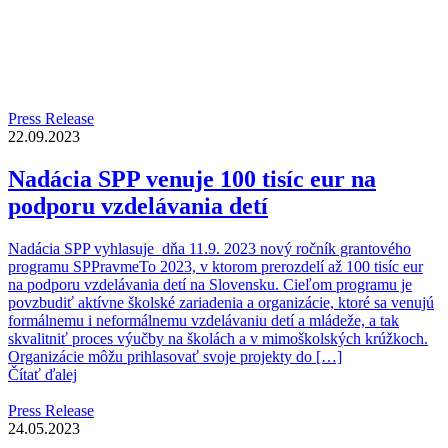
Press Release
22.09.2023
Nadácia SPP venuje 100 tisíc eur na
podporu vzdelávania detí
Nadácia SPP vyhlasuje dňa 11.9. 2023 nový ročník grantového
programu SPPravmeTo 2023, v ktorom prerozdelí až 100 tisíc eur
na podporu vzdelávania detí na Slovensku. Cieľom programu je
povzbudiť aktívne školské zariadenia a organizácie, ktoré sa venujú
formálnemu i neformálnemu vzdelávaniu detí a mládeže, a tak
skvalitniť proces výučby na školách a v mimoškolských krúžkoch.
Organizácie môžu prihlasovať svoje projekty do […]
Čítať ďalej
Press Release
24.05.2023