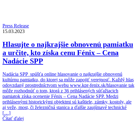
Press Release
15.03.2023
Hlasujte o najkrajšie obnovenú pamiatku
a určite, kto získa cenu Fénix – Cena
Nadácie SPP
Nadácia SPP spúšťa online hlasovanie o najkrajšie obnovenú
kultúrnu pamiatku, do ktorej sa môže zapojiť verejnosť. Každý hlas
odovzdaný prostredníctvom webu www.kpr-fenix.sk/hlasovanie tak
môže rozhodnúť o tom, ktorá z 36 prihlásených súťažiacich
pamiatok získa ocenenie Fénix – Cena Nadácie SPP. Medzi
prihlásenými historickými objektmi sú kaštiele, zámky, kostoly, ale
aj veže, most, či železničná stanica a ďalšie zaujímavé technické
[…]
Čítať ďalej