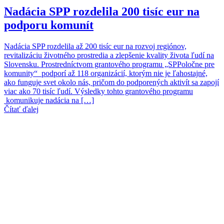
Nadácia SPP rozdelila 200 tisíc eur na
podporu komunít
Nadácia SPP rozdelila až 200 tisíc eur na rozvoj regiónov,
revitalizáciu životného prostredia a zlepšenie kvality života ľudí na
Slovensku. Prostredníctvom grantového programu „SPPoločne pre
komunity“ podporí až 118 organizácií, ktorým nie je ľahostajné,
ako funguje svet okolo nás, pričom do podporených aktivít sa zapojí
viac ako 70 tisíc ľudí. Výsledky tohto grantového programu
komunikuje nadácia na […]
Čítať ďalej