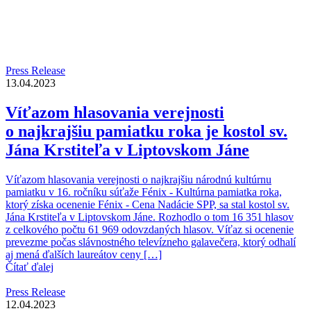
Press Release
13.04.2023
Víťazom hlasovania verejnosti
o najkrajšiu pamiatku roka je kostol sv.
Jána Krstiteľa v Liptovskom Jáne
Víťazom hlasovania verejnosti o najkrajšiu národnú kultúrnu
pamiatku v 16. ročníku súťaže Fénix - Kultúrna pamiatka roka,
ktorý získa ocenenie Fénix - Cena Nadácie SPP, sa stal kostol sv.
Jána Krstiteľa v Liptovskom Jáne. Rozhodlo o tom 16 351 hlasov
z celkového počtu 61 969 odovzdaných hlasov. Víťaz si ocenenie
prevezme počas slávnostného televízneho galavečera, ktorý odhalí
aj mená ďalších laureátov ceny […]
Čítať ďalej
Press Release
12.04.2023