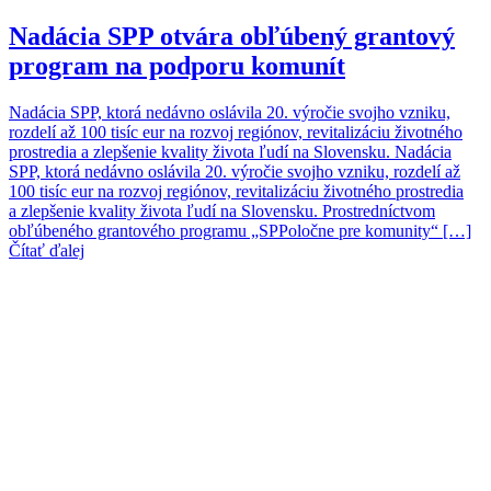
Nadácia SPP otvára obľúbený grantový
program na podporu komunít
Nadácia SPP, ktorá nedávno oslávila 20. výročie svojho vzniku,
rozdelí až 100 tisíc eur na rozvoj regiónov, revitalizáciu životného
prostredia a zlepšenie kvality života ľudí na Slovensku. Nadácia
SPP, ktorá nedávno oslávila 20. výročie svojho vzniku, rozdelí až
100 tisíc eur na rozvoj regiónov, revitalizáciu životného prostredia
a zlepšenie kvality života ľudí na Slovensku. Prostredníctvom
obľúbeného grantového programu „SPPoločne pre komunity“ […]
Čítať ďalej