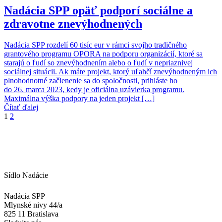
Nadácia SPP opäť podporí sociálne a
zdravotne znevýhodnených
Nadácia SPP rozdelí 60 tisíc eur v rámci svojho tradičného
grantového programu OPORA na podporu organizácií, ktoré sa
starajú o ľudí so znevýhodnením alebo o ľudí v nepriaznivej
sociálnej situácii. Ak máte projekt, ktorý uľahčí znevýhodneným ich
plnohodnotné začlenenie sa do spoločnosti, prihláste ho
do 26. marca 2023, kedy je oficiálna uzávierka programu.
Maximálna výška podpory na jeden projekt […]
Čítať ďalej
1
2
Sídlo Nadácie
Nadácia SPP
Mlynské nivy 44/a
825 11 Bratislava