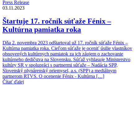
Press Release
03.11.2023
Štartuje 17. ročník súťaže Fénix –
Kultúrna pamiatka roka
Dňa 2. novembra 2023 odštartoval už 17. ročník súťaže Fénix –
Kultúrna pamiatka roka. Cieľom súťaže je oceniť úsilie vlastníkov
obnovených kultúrnych pamiatok za ich záujem o zachovanie
kultúrneho dedičstva na Slovensku. Súťaž vyhlasuje Ministerstvo
kultúry SR v spolupráci s partnermi súťaže – Nadácia SPP,
Slovenský plynárenský priemysel, a.s. (SPP) a mediálnym
partnerom RTVS. O ocenenie Fénix - Kultúrna […]
Čítať ďalej