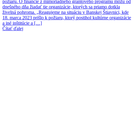
požiaru. O financie z mimoriadneho grantového programu môžu od
dnešného dňa žiadať tie organizácie, ktorých sa priamo dotkla
živelná pohroma. „Reagujeme na situáciu v Banskej Štiavnici, kde
18. marca 2023 prišlo k požiaru, ktorý postihol kultúrne organizácie
a iné inštitúcie a […]
Čítať ďalej