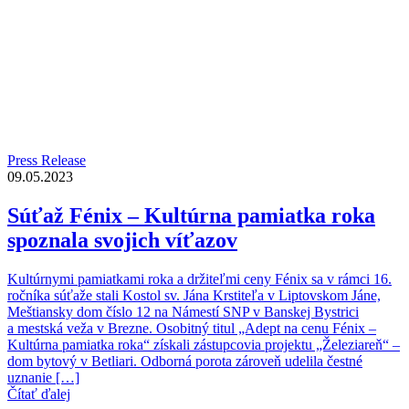
Press Release
09.05.2023
Súťaž Fénix – Kultúrna pamiatka roka
spoznala svojich víťazov
Kultúrnymi pamiatkami roka a držiteľmi ceny Fénix sa v rámci 16.
ročníka súťaže stali Kostol sv. Jána Krstiteľa v Liptovskom Jáne,
Meštiansky dom číslo 12 na Námestí SNP v Banskej Bystrici
a mestská veža v Brezne. Osobitný titul „Adept na cenu Fénix –
Kultúrna pamiatka roka“ získali zástupcovia projektu „Železiareň“ –
dom bytový v Betliari. Odborná porota zároveň udelila čestné
uznanie […]
Čítať ďalej