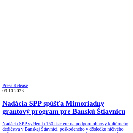
Press Release
09.10.2023
Nadácia SPP spúšťa Mimoriadny
grantový program pre Banskú Štiavnicu
Nadácia SPP vyčlenila 150 tisíc eur na podporu obnovy kultúrneho
dedičstva v Banskej Štiavnici, poškodeného v dôsledku ničivého