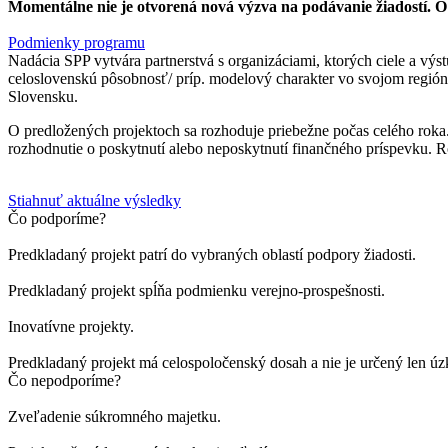
Momentálne nie je otvorená nová výzva na podávanie žiadostí.
Podmienky programu
Nadácia SPP vytvára partnerstvá s organizáciami, ktorých ciele a výs
celoslovenskú pôsobnosť/ príp. modelový charakter vo svojom regióne
Slovensku.
O predložených projektoch sa rozhoduje priebežne počas celého roka.
rozhodnutie o poskytnutí alebo neposkytnutí finančného príspevku. R
Stiahnuť aktuálne výsledky
Čo podporíme?
Predkladaný projekt patrí do vybraných oblastí podpory žiadosti.
Predkladaný projekt spĺňa podmienku verejno-prospešnosti.
Inovatívne projekty.
Predkladaný projekt má celospoločenský dosah a nie je určený len úz
Čo nepodporíme?
Zveľadenie súkromného majetku.