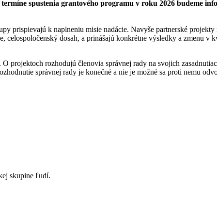
 O termíne spustenia grantového programu v roku 2026 budeme inf
tupy prispievajú k naplneniu misie nadácie. Navyše partnerské projekt
, celospoločenský dosah, a prinášajú konkrétne výsledky a zmenu v kva
 O projektoch rozhodujú členovia správnej rady na svojich zasadnutiac
ozhodnutie správnej rady je konečné a nie je možné sa proti nemu odvo
kej skupine ľudí.