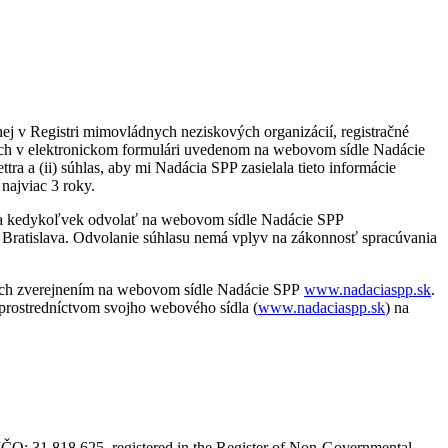
ej v Registri mimovládnych neziskových organizácií, registračné
ých v elektronickom formulári uvedenom na webovom sídle Nadácie
ra a (ii) súhlas, aby mi Nadácia SPP zasielala tieto informácie
najviac 3 roky.
e a kedykoľvek odvolať na webovom sídle Nadácie SPP
 Bratislava. Odvolanie súhlasu nemá vplyv na zákonnosť spracúvania
j ich zverejnením na webovom sídle Nadácie SPP
www.nadaciaspp.sk
.
prostredníctvom svojho webového sídla (
www.nadaciaspp.sk
) na
, IČO: 31 818 625, registered in the Register of Non-Governmental