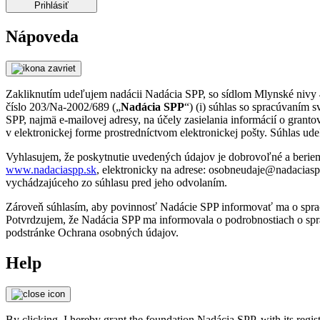
Prihlásiť
Nápoveda
Zakliknutím udeľujem nadácii Nadácia SPP, so sídlom Mlynské nivy 44
číslo 203/Na-2002/689 („
Nadácia SPP
“) (i) súhlas so spracúvaním
SPP, najmä e-mailovej adresy, na účely zasielania informácií o granto
v elektronickej forme prostredníctvom elektronickej pošty. Súhlas ud
Vyhlasujem, že poskytnutie uvedených údajov je dobrovoľné a beri
www.nadaciaspp.sk
, elektronicky na adrese: osobneudaje@nadaciasp
vychádzajúceho zo súhlasu pred jeho odvolaním.
Zároveň súhlasím, aby povinnosť Nadácie SPP informovať ma o sprac
Potvrdzujem, že Nadácia SPP ma informovala o podrobnostiach o spr
podstránke Ochrana osobných údajov.
Help
By clicking, I hereby grant the foundation Nadácia SPP, with its regi