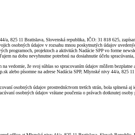
/a, 825 11 Bratislava, Slovenská republika, IČO: 31 818 625, zapísan
 svojich osobných údajov v rozsahu mnou poskytnutých údajov uveden
vých programoch, projektoch a aktivitách Nadácie SPP vo forme newslett
eľujem na dobu nevyhnutne potrebnú na dosiahnutie účelu spracúvania, 
em na vedomie, že svoj súhlas so spracovaním údajov môžem bezplatn
p.sk alebo písomne na adrese Nadácia SPP, Mlynské nivy 44/a, 825 11
ovaní osobných údajov prostredníctvom tretích strán, bola splnená a
acúvaní osobných údajov vrátane poučenia o právach dotknutej osoby 
stered office at Mlynské nivy 44/a, 825 11 Bratislava, Slovak Republic