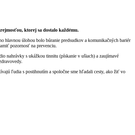
rejmosťou, ktorej sa dostalo každému.
jeho hlavnou úlohou bolo búranie predsudkov a komunikačných bariér
iamiť pozornosť na prevenciu.
udio nahrávky s ukážkou tinnitu (pískanie v ušiach) a zaujímavé
 zdravovedy.
ajú ľudia s postihnutím a spoločne sme hľadali cesty, ako žiť vo