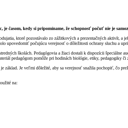
 je časom, kedy si pripomíname, že schopnosť počuť nie je samoz
dujatia, ktoré pozostávalo zo zážitkových a prezentačných aktivít, a 
olo upovedomiť počujúcu verejnosť o dôležitosti ochrany sluchu a upr
stredných školách. Pedagógovia a žiaci dostali k dispozícii špeciálne a
materiál pedagógom pomôže pri hodinách biológie, etiky, pedagogiky či
klad. Je veľmi dôležité, aby sa verejnosť snažila pochopiť, čo prežív
oužité na: