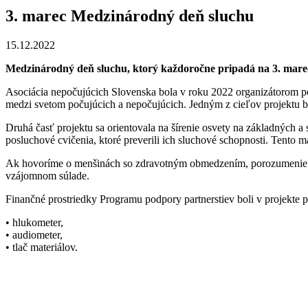
3. marec Medzinárodný deň sluchu
15.12.2022
Medzinárodný deň sluchu, ktorý každoročne pripadá na 3. marec,
Asociácia nepočujúcich Slovenska bola v roku 2022 organizátorom po
medzi svetom počujúcich a nepočujúcich. Jedným z cieľov projektu b
Druhá časť projektu sa orientovala na šírenie osvety na základných a 
posluchové cvičenia, ktoré preverili ich sluchové schopnosti. Tento 
Ak hovoríme o menšinách so zdravotným obmedzením, porozumenie je zá
vzájomnom súlade.
Finančné prostriedky Programu podpory partnerstiev boli v projekte p
• hlukometer,
• audiometer,
• tlač materiálov.