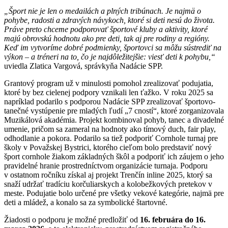
„Šport nie je len o medailách a plných tribúnach. Je najmä o
pohybe, radosti a zdravých návykoch, ktoré si deti nesú do života.
Práve preto chceme podporovať športové kluby a aktivity, ktoré
majú obrovskú hodnotu ako pre deti, tak aj pre rodiny a regióny.
Keď im vytvoríme dobré podmienky, športovci sa môžu sústrediť na
výkon – a tréneri na to, čo je najdôležitejšie: viesť deti k pohybu,“
uviedla Zlatica Vargová, správkyňa Nadácie SPP.
Grantový program už v minulosti pomohol zrealizovať podujatia,
ktoré by bez cielenej podpory vznikali len ťažko. V roku 2025 sa
napríklad podarilo s podporou Nadácie SPP zrealizovať športovo-
tanečné vystúpenie pre mladých ľudí „7 cností“, ktoré zorganizovala
Muzikálová akadémia. Projekt kombinoval pohyb, tanec a divadelné
umenie, pričom sa zameral na hodnoty ako tímový duch, fair play,
odhodlanie a pokora. Podarilo sa tiež podporiť Cornhole turnaj pre
školy v Považskej Bystrici, ktorého cieľom bolo predstaviť nový
šport cornhole žiakom základných škôl a podporiť ich záujem o jeho
pravidelné hranie prostredníctvom organizácie turnaja. Podporu
v ostatnom ročníku získal aj projekt Trenčín inline 2025, ktorý sa
snaží udržať tradíciu korčuliarskych a kolobežkových pretekov v
meste. Podujatie bolo určené pre všetky vekové kategórie, najmä pre
deti a mládež, a konalo sa za symbolické štartovné.
Žiadosti o podporu je možné predložiť od
16. februára do 16.