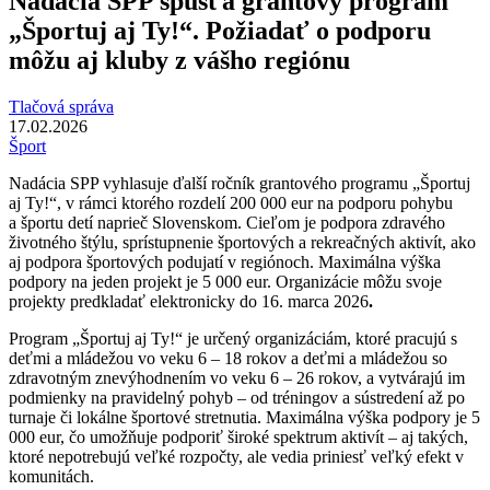
Nadácia SPP spúšťa grantový program
„Športuj aj Ty!“. Požiadať o podporu
môžu aj kluby z vášho regiónu
Tlačová správa
17.02.2026
Šport
Nadácia SPP vyhlasuje ďalší ročník grantového programu „Športuj
aj Ty!“, v rámci ktorého rozdelí 200 000 eur na podporu pohybu
a športu detí naprieč Slovenskom. Cieľom je podpora zdravého
životného štýlu, sprístupnenie športových a rekreačných aktivít, ako
aj podpora športových podujatí v regiónoch. Maximálna výška
podpory na jeden projekt je 5 000 eur. Organizácie môžu svoje
projekty predkladať elektronicky do 16. marca 2026
.
Program „Športuj aj Ty!“ je určený organizáciám, ktoré pracujú s
deťmi a mládežou vo veku 6 – 18 rokov a deťmi a mládežou so
zdravotným znevýhodnením vo veku 6 – 26 rokov, a vytvárajú im
podmienky na pravidelný pohyb – od tréningov a sústredení až po
turnaje či lokálne športové stretnutia. Maximálna výška podpory je 5
000 eur, čo umožňuje podporiť široké spektrum aktivít – aj takých,
ktoré nepotrebujú veľké rozpočty, ale vedia priniesť veľký efekt v
komunitách.