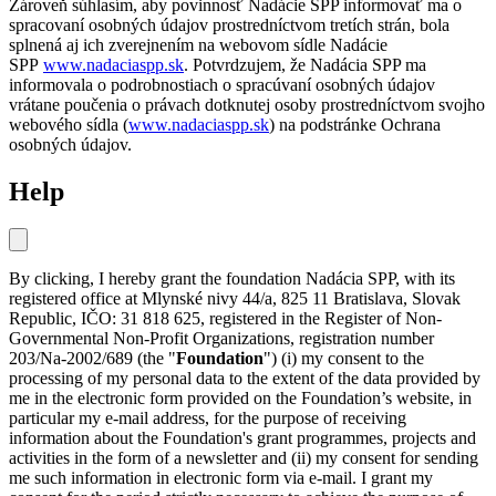
Zároveň súhlasím, aby povinnosť Nadácie SPP informovať ma o
spracovaní osobných údajov prostredníctvom tretích strán, bola
splnená aj ich zverejnením na webovom sídle Nadácie
SPP
www.nadaciaspp.sk
. Potvrdzujem, že Nadácia SPP ma
informovala o podrobnostiach o spracúvaní osobných údajov
vrátane poučenia o právach dotknutej osoby prostredníctvom svojho
webového sídla (
www.nadaciaspp.sk
) na podstránke Ochrana
osobných údajov.
Help
By clicking, I hereby grant the foundation Nadácia SPP, with its
registered office at Mlynské nivy 44/a, 825 11 Bratislava, Slovak
Republic, IČO: 31 818 625, registered in the Register of Non-
Governmental Non-Profit Organizations, registration number
203/Na-2002/689 (the "
Foundation
") (i) my consent to the
processing of my personal data to the extent of the data provided by
me in the electronic form provided on the Foundation’s website, in
particular my e-mail address, for the purpose of receiving
information about the Foundation's grant programmes, projects and
activities in the form of a newsletter and (ii) my consent for sending
me such information in electronic form via e-mail. I grant my