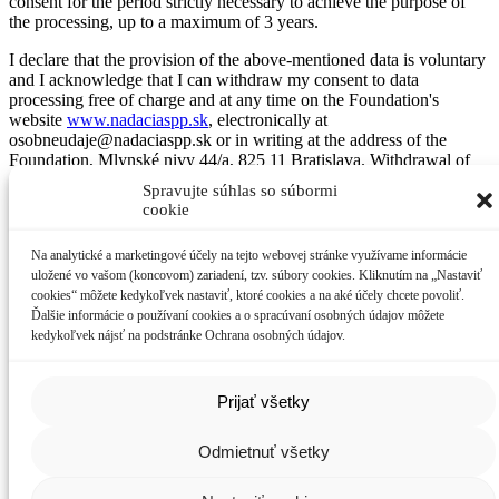
consent for the period strictly necessary to achieve the purpose of
the processing, up to a maximum of 3 years.
I declare that the provision of the above-mentioned data is voluntary
and I acknowledge that I can withdraw my consent to data
processing free of charge and at any time on the Foundation's
website
www.nadaciaspp.sk
, electronically at
osobneudaje@nadaciaspp.sk or in writing at the address of the
Foundation, Mlynské nivy 44/a, 825 11 Bratislava. Withdrawal of
consent does not affect the lawfulness of processing based on
Spravujte súhlas so súbormi
consent prior to its withdrawal.
cookie
At the same time, I agree that the obligation of the Foundation to
Na analytické a marketingové účely na tejto webovej stránke využívame informácie
inform me about the processing of my personal data through third
uložené vo vašom (koncovom) zariadení, tzv. súbory cookies. Kliknutím na „Nastaviť
parties is fulfilled by publishing of the list of such third parties on the
cookies“ môžete kedykoľvek nastaviť, ktoré cookies a na aké účely chcete povoliť.
Foundation's website
www.nadaciaspp.sk
. I confirm that the
Ďalšie informácie o používaní cookies a o spracúvaní osobných údajov môžete
Foundation has informed me about the details of the processing of
kedykoľvek nájsť na podstránke Ochrana osobných údajov.
personal data, including the information on the rights of the data
subject, via its website (
www.nadaciaspp.sk
) on the page Data
Privacy.
Prijať všetky
IČO: 31 818 625
,
zapísaná v Registri nadácií Ministerstva vnútra
SR
,
registračné číslo: 203/Na- 2002/689 („ Nadácia SPP“)
Odmietnuť všetky
© 2022 Nadácia SPP
Ochrana osobných údajov
Nastavenia cookies