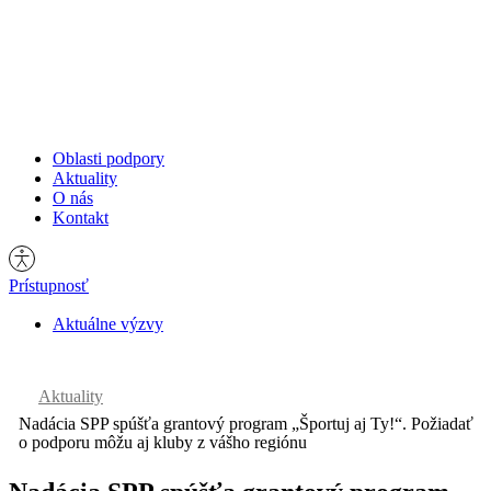
Oblasti podpory
Oblasti podpory
Aktuality
Aktuality
O nás
O nás
Kontakt
Kontakt
Prístupnosť
Aktuálne výzvy
Hľadať:
Aktuality
Nadácia SPP spúšťa grantový program „Športuj aj Ty!“. Požiadať
o podporu môžu aj kluby z vášho regiónu