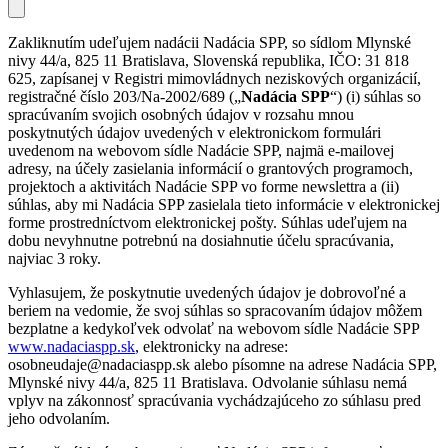
Zakliknutím udeľujem nadácii Nadácia SPP, so sídlom Mlynské
nivy 44/a, 825 11 Bratislava, Slovenská republika, IČO: 31 818
625, zapísanej v Registri mimovládnych neziskových organizácií,
registračné číslo 203/Na-2002/689 („
Nadácia SPP
“) (i) súhlas so
spracúvaním svojich osobných údajov v rozsahu mnou
poskytnutých údajov uvedených v elektronickom formulári
uvedenom na webovom sídle Nadácie SPP, najmä e-mailovej
adresy, na účely zasielania informácií o grantových programoch,
projektoch a aktivitách Nadácie SPP vo forme newslettra a (ii)
súhlas, aby mi Nadácia SPP zasielala tieto informácie v elektronickej
forme prostredníctvom elektronickej pošty. Súhlas udeľujem na
dobu nevyhnutne potrebnú na dosiahnutie účelu spracúvania,
najviac 3 roky.
Vyhlasujem, že poskytnutie uvedených údajov je dobrovoľné a
beriem na vedomie, že svoj súhlas so spracovaním údajov môžem
bezplatne a kedykoľvek odvolať na webovom sídle Nadácie SPP
www.nadaciaspp.sk
, elektronicky na adrese:
osobneudaje@nadaciaspp.sk alebo písomne na adrese Nadácia SPP,
Mlynské nivy 44/a, 825 11 Bratislava. Odvolanie súhlasu nemá
vplyv na zákonnosť spracúvania vychádzajúceho zo súhlasu pred
jeho odvolaním.