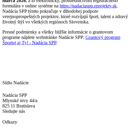
marca 2026
, a to elektronicky, prostredníctvom registračného
formulára v online systéme na
https://nadaciaspp.eprojekty.sk
.
Nadácia SPP týmto pokračuje v dlhodobej podpore
verejnoprospešných projektov, ktoré rozvíjajú šport, talent a zdravý
životný štýl vo všetkých regiónoch Slovenska.
Presné podmienky a všetky bližšie informácie o grantovom
programe nájdete webstránke Nadácie SPP:
Grantový program
Športuj aj Ty! - Nadácia SPP
.
Sídlo Nadácie
Nadácia SPP
Mlynské nivy 44/a
825 11 Bratislava
Sledujte nás
Odkazy