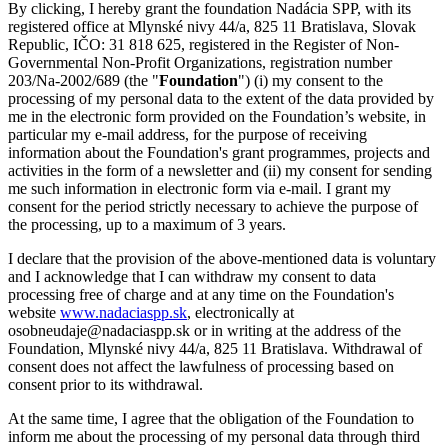
By clicking, I hereby grant the foundation Nadácia SPP, with its
registered office at Mlynské nivy 44/a, 825 11 Bratislava, Slovak
Republic, IČO: 31 818 625, registered in the Register of Non-
Governmental Non-Profit Organizations, registration number
203/Na-2002/689 (the "
Foundation
") (i) my consent to the
processing of my personal data to the extent of the data provided by
me in the electronic form provided on the Foundation’s website, in
particular my e-mail address, for the purpose of receiving
information about the Foundation's grant programmes, projects and
activities in the form of a newsletter and (ii) my consent for sending
me such information in electronic form via e-mail. I grant my
consent for the period strictly necessary to achieve the purpose of
the processing, up to a maximum of 3 years.
I declare that the provision of the above-mentioned data is voluntary
and I acknowledge that I can withdraw my consent to data
processing free of charge and at any time on the Foundation's
website
www.nadaciaspp.sk
, electronically at
osobneudaje@nadaciaspp.sk or in writing at the address of the
Foundation, Mlynské nivy 44/a, 825 11 Bratislava. Withdrawal of
consent does not affect the lawfulness of processing based on
consent prior to its withdrawal.
At the same time, I agree that the obligation of the Foundation to
inform me about the processing of my personal data through third