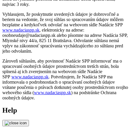
najviac 3 roky.
Vyhlasujem, že poskytnutie uvedených údajov je dobrovoľné a
beriem na vedomie, že svoj súhlas so spracovaním údajov môžem
bezplatne a kedykoľvek odvolať na webovom sídle Nadácie SPP
www.nadaciaspp.sk
, elektronicky na adrese:
osobneudaje@nadaciaspp.sk alebo písomne na adrese Nadácia SPP,
Mlynské nivy 44/a, 825 11 Bratislava. Odvolanie súhlasu nemá
vplyv na zákonnosť spracúvania vychádzajúceho zo súhlasu pred
jeho odvolaním.
Zároveň súhlasím, aby povinnosť Nadácie SPP informovať ma o
spracovaní osobných údajov prostredníctvom tretích strán, bola
splnená aj ich zverejnením na webovom sídle Nadácie
SPP
www.nadaciaspp.sk
. Potvrdzujem, že Nadácia SPP ma
informovala o podrobnostiach o spracúvaní osobných údajov
vrátane poučenia o právach dotknutej osoby prostredníctvom svojho
webového sídla (
www.nadaciaspp.sk
) na podstránke Ochrana
osobných údajov.
Help