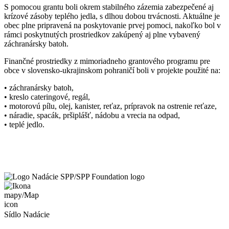
S pomocou grantu boli okrem stabilného zázemia zabezpečené aj
krízové zásoby teplého jedla, s dlhou dobou trvácnosti. Aktuálne je
obec plne pripravená na poskytovanie prvej pomoci, nakoľko bol v
rámci poskytnutých prostriedkov zakúpený aj plne vybavený
záchranársky batoh.
Finančné prostriedky z mimoriadneho grantového programu pre
obce v slovensko-ukrajinskom pohraničí boli v projekte použité na:
• záchranársky batoh,
• kreslo cateringové, regál,
• motorovú pílu, olej, kanister, reťaz, prípravok na ostrenie reťaze,
• náradie, spacák, pršiplášť, nádobu a vrecia na odpad,
• teplé jedlo.
Sídlo Nadácie