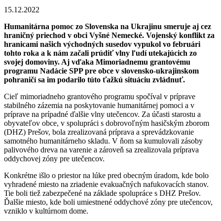
15.12.2022
Humanitárna pomoc zo Slovenska na Ukrajinu smeruje aj cez
hraničný priechod v obci Vyšné Nemecké. Vojenský konflikt za
hranicami našich východných susedov vypukol vo februári
tohto roka a k nám začali prúdiť vlny ľudí utekajúcich zo
svojej domoviny. Aj vďaka Mimoriadnemu grantovému
programu Nadácie SPP pre obce v slovensko-ukrajinskom
pohraničí sa im podarilo túto ťažkú situáciu zvládnuť.
Cieľ mimoriadneho grantového programu spočíval v príprave
stabilného zázemia na poskytovanie humanitárnej pomoci a v
príprave na prípadné ďalšie vlny utečencov. Za účasti starostu a
obyvateľov obce, v spolupráci s dobrovoľným hasičským zborom
(DHZ) Prešov, bola zrealizovaná príprava a sprevádzkovanie
samotného humanitárneho skladu. V ňom sa kumulovali zásoby
palivového dreva na varenie a zároveň sa zrealizovala príprava
oddychovej zóny pre utečencov.
Konkrétne išlo o priestor na lúke pred obecným úradom, kde bolo
vyhradené miesto na zriadenie evakuačných nafukovacích stanov.
Tie boli tiež zabezpečené na základe spolupráce s DHZ Prešov.
Ďalšie miesto, kde boli umiestnené oddychové zóny pre utečencov,
vzniklo v kultúrnom dome.