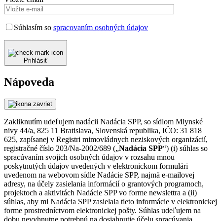
Súhlasím so
spracovaním osobných údajov
Prihlásiť
Nápoveda
Zakliknutím udeľujem nadácii Nadácia SPP, so sídlom Mlynské
nivy 44/a, 825 11 Bratislava, Slovenská republika, IČO: 31 818
625, zapísanej v Registri mimovládnych neziskových organizácií,
registračné číslo 203/Na-2002/689 („
Nadácia SPP
“) (i) súhlas so
spracúvaním svojich osobných údajov v rozsahu mnou
poskytnutých údajov uvedených v elektronickom formulári
uvedenom na webovom sídle Nadácie SPP, najmä e-mailovej
adresy, na účely zasielania informácií o grantových programoch,
projektoch a aktivitách Nadácie SPP vo forme newslettra a (ii)
súhlas, aby mi Nadácia SPP zasielala tieto informácie v elektronickej
forme prostredníctvom elektronickej pošty. Súhlas udeľujem na
dobu nevyhnutne potrebnú na dosiahnutie účelu spracúvania,