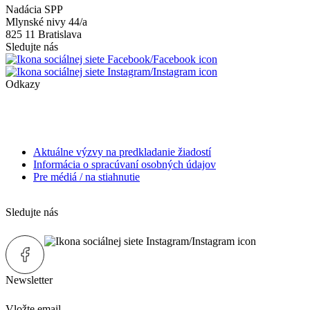
Nadácia SPP
Mlynské nivy 44/a
825 11 Bratislava
Sledujte nás
Odkazy
Aktuálne výzvy na predkladanie žiadostí
Informácia o spracúvaní osobných údajov
Pre médiá / na stiahnutie
Sledujte nás
Newsletter
Vložte email