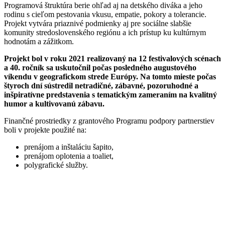
Programová štruktúra berie ohľad aj na detského diváka a jeho
rodinu s cieľom pestovania vkusu, empatie, pokory a tolerancie.
Projekt vytvára priaznivé podmienky aj pre sociálne slabšie
komunity stredoslovenského regiónu a ich prístup ku kultúrnym
hodnotám a zážitkom.
Projekt bol v roku 2021 realizovaný na 12 festivalových scénach
a 40. ročník sa uskutočnil počas posledného augustového
víkendu v geografickom strede Európy. Na tomto mieste počas
štyroch dní sústredil netradičné, zábavné, pozoruhodné a
inšpiratívne predstavenia s tematickým zameraním na kvalitný
humor a kultivovanú zábavu.
Finančné prostriedky z grantového Programu podpory partnerstiev
boli v projekte použité na:
prenájom a inštaláciu šapito,
prenájom oplotenia a toaliet,
polygrafické služby.