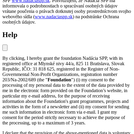
SPP
www.nadaciaspp.sk
. Potvrdzujem, že Nadácia SPP ma
informovala o podrobnostiach o spracúvaní osobných údajov
vrátane poučenia o právach dotknutej osoby prostredníctvom svojho
webového sídla (
www.nadaciaspp.sk
) na podstránke Ochrana
osobných údajov.
Help
By clicking, I hereby grant the foundation Nadácia SPP, with its
registered office at Mlynské nivy 44/a, 825 11 Bratislava, Slovak
Republic, IČO: 31 818 625, registered in the Register of Non-
Governmental Non-Profit Organizations, registration number
203/Na-2002/689 (the "
Foundation
") (i) my consent to the
processing of my personal data to the extent of the data provided by
me in the electronic form provided on the Foundation’s website, in
particular my e-mail address, for the purpose of receiving
information about the Foundation's grant programmes, projects and
activities in the form of a newsletter and (ii) my consent for sending
me such information in electronic form via e-mail. I grant my
consent for the period strictly necessary to achieve the purpose of
the processing, up to a maximum of 3 years.
I declare that the provision of the above-mentioned data is voluntary