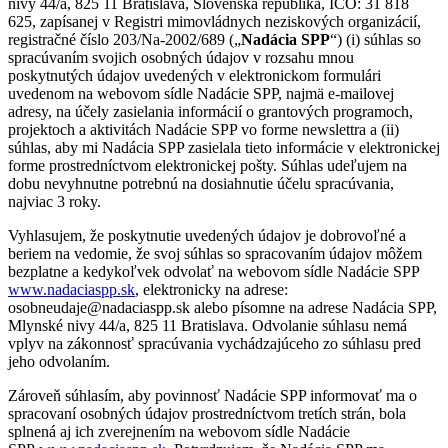
nivy 44/a, 825 11 Bratislava, Slovenská republika, IČO: 31 818
625, zapísanej v Registri mimovládnych neziskových organizácií,
registračné číslo 203/Na-2002/689 („
Nadácia SPP
“) (i) súhlas so
spracúvaním svojich osobných údajov v rozsahu mnou
poskytnutých údajov uvedených v elektronickom formulári
uvedenom na webovom sídle Nadácie SPP, najmä e-mailovej
adresy, na účely zasielania informácií o grantových programoch,
projektoch a aktivitách Nadácie SPP vo forme newslettra a (ii)
súhlas, aby mi Nadácia SPP zasielala tieto informácie v elektronickej
forme prostredníctvom elektronickej pošty. Súhlas udeľujem na
dobu nevyhnutne potrebnú na dosiahnutie účelu spracúvania,
najviac 3 roky.
Vyhlasujem, že poskytnutie uvedených údajov je dobrovoľné a
beriem na vedomie, že svoj súhlas so spracovaním údajov môžem
bezplatne a kedykoľvek odvolať na webovom sídle Nadácie SPP
www.nadaciaspp.sk
, elektronicky na adrese:
osobneudaje@nadaciaspp.sk alebo písomne na adrese Nadácia SPP,
Mlynské nivy 44/a, 825 11 Bratislava. Odvolanie súhlasu nemá
vplyv na zákonnosť spracúvania vychádzajúceho zo súhlasu pred
jeho odvolaním.
Zároveň súhlasím, aby povinnosť Nadácie SPP informovať ma o
spracovaní osobných údajov prostredníctvom tretích strán, bola
splnená aj ich zverejnením na webovom sídle Nadácie