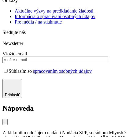
Odkazy
Aktuálne výzvy na predkladanie žiadostí
Informácia o spracúvaní osobných údajov
Pre médiá / na stiahnutie
Sledujte nás
Newsletter
Vložte email
Súhlasím so
spracovaním osobných údajov
Prihlásiť
Nápoveda
Zakliknutím udeľujem nadácii Nadácia SPP, so sídlom Mlynské