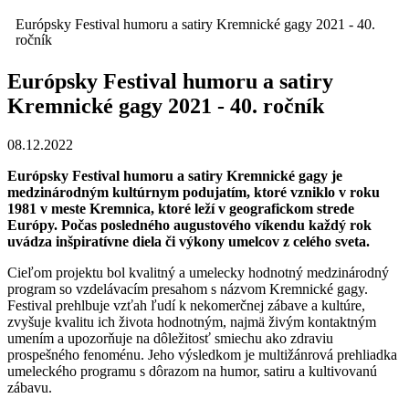
Európsky Festival humoru a satiry Kremnické gagy 2021 - 40.
ročník
Európsky Festival humoru a satiry
Kremnické gagy 2021 - 40. ročník
08.12.2022
Európsky Festival humoru a satiry Kremnické gagy je
medzinárodným kultúrnym
podujatím, ktoré vzniklo v roku
1981 v meste Kremnica, ktoré leží v geografickom
strede
Európy. Počas posledného augustového víkendu každý rok
uvádza inšpiratívne
diela či výkony umelcov z celého sveta.
Cieľom projektu bol kvalitný a umelecky hodnotný medzinárodný
program so vzdelávacím presahom s názvom Kremnické gagy.
Festival prehlbuje vzťah ľudí k nekomerčnej zábave a kultúre,
zvyšuje kvalitu ich života hodnotným, najmä živým kontaktným
umením a upozorňuje na dôležitosť smiechu ako zdraviu
prospešného fenoménu. Jeho výsledkom je multižánrová prehliadka
umeleckého programu s dôrazom na humor, satiru a kultivovanú
zábavu.