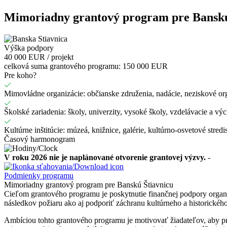
Mimoriadny grantový program pre Banskú
Výška podpory
40 000 EUR
/ projekt
celková suma grantového programu:
150 000 EUR
Pre koho?
Mimovládne organizácie: občianske združenia, nadácie, neziskové org
Školské zariadenia: školy, univerzity, vysoké školy, vzdelávacie a vý
Kultúrne inštitúcie: múzeá, knižnice, galérie, kultúrno-osvetové stredi
Časový harmonogram
V roku 2026 nie je naplánované otvorenie grantovej výzvy.
-
Podmienky programu
Mimoriadny grantový program pre Banskú Štiavnicu
Cieľom grantového programu je poskytnutie finančnej podpory organ
následkov požiaru ako aj podporiť záchranu kultúrneho a historickéh
Ambíciou tohto grantového programu je motivovať žiadateľov, aby pr