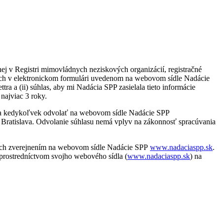
ej v Registri mimovládnych neziskových organizácií, registračné
ých v elektronickom formulári uvedenom na webovom sídle Nadácie
ra a (ii) súhlas, aby mi Nadácia SPP zasielala tieto informácie
najviac 3 roky.
e a kedykoľvek odvolať na webovom sídle Nadácie SPP
 Bratislava. Odvolanie súhlasu nemá vplyv na zákonnosť spracúvania
j ich zverejnením na webovom sídle Nadácie SPP
www.nadaciaspp.sk
.
prostredníctvom svojho webového sídla (
www.nadaciaspp.sk
) na