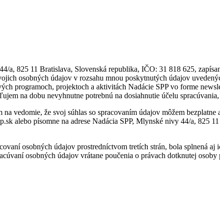
/a, 825 11 Bratislava, Slovenská republika, IČO: 31 818 625, zapísan
 svojich osobných údajov v rozsahu mnou poskytnutých údajov uveden
vých programoch, projektoch a aktivitách Nadácie SPP vo forme newslett
eľujem na dobu nevyhnutne potrebnú na dosiahnutie účelu spracúvania, 
em na vedomie, že svoj súhlas so spracovaním údajov môžem bezplatn
p.sk alebo písomne na adrese Nadácia SPP, Mlynské nivy 44/a, 825 11
ovaní osobných údajov prostredníctvom tretích strán, bola splnená a
acúvaní osobných údajov vrátane poučenia o právach dotknutej osoby 