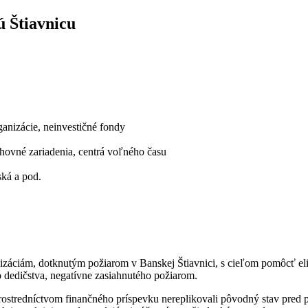
 Štiavnicu
anizácie, neinvestičné fondy
chovné zariadenia, centrá voľného času
ská a pod.
izáciám, dotknutým požiarom v Banskej Štiavnici, s cieľom pomôcť eli
o dedičstva, negatívne zasiahnutého požiarom.
ostredníctvom finančného príspevku nereplikovali pôvodný stav pred p